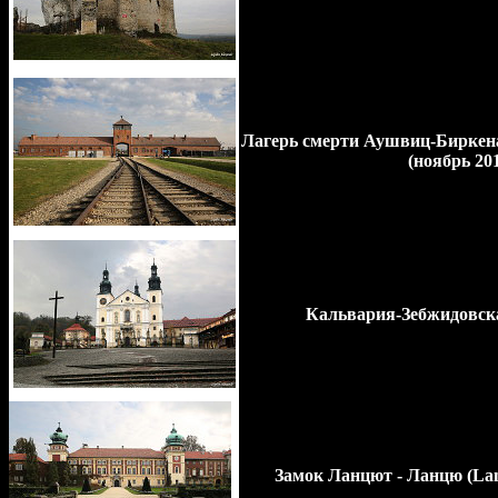
Лагерь смерти Аушвиц-Биркена
(ноябрь 201
Кальвария-Зебжидовска 
Замок Ланцют - Ланцю (Lancu