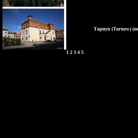
Тарнув (Tarnow) (но
1
2
3
4
5