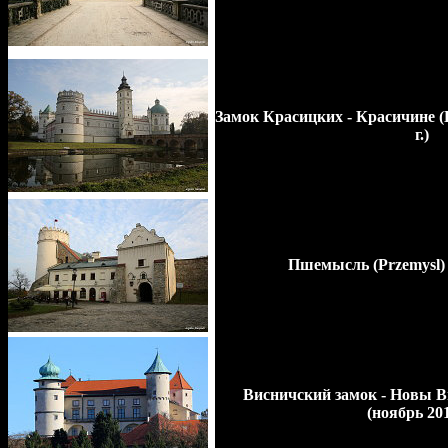
Замок Красицких - Красичине (Kr
г.)
Пшемысль (Przemysl) 
Висничский замок - Новы В
(ноябрь 201