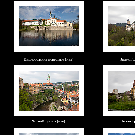
Вышебродский монастырь (май)
Замок Ро
Чески-Крумлов (май)
Чески-К