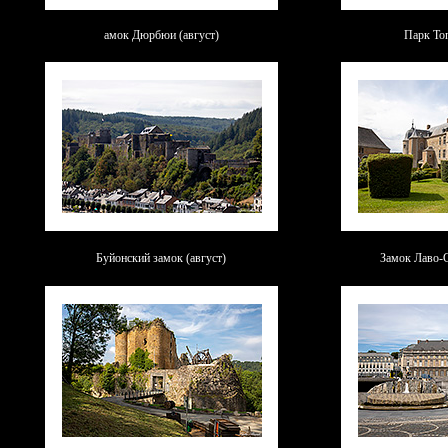
амок Дюрбюи (август)
Парк Топ
Буйонский замок (август)
Замок Лаво-С