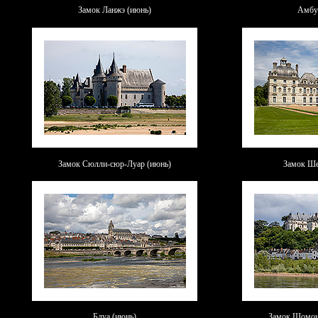
Замок Ланжэ (июнь)
Амбу
Замок Сюлли-сюр-Луар (июнь)
Замок Ше
Блуа
(июнь)
Замок Шомон