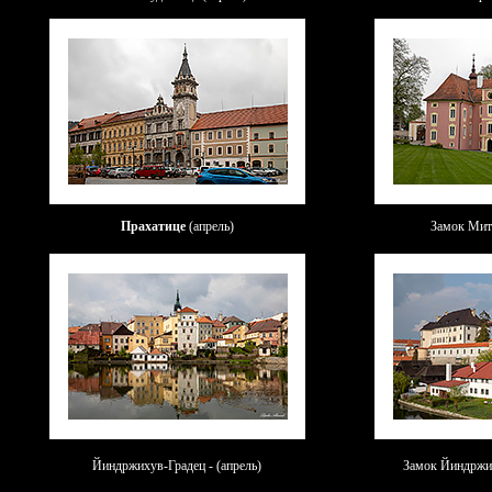
Прахатице
(апрель)
Замок Мит
Йиндржихув-Градец - (апрель)
Замок Йиндржих