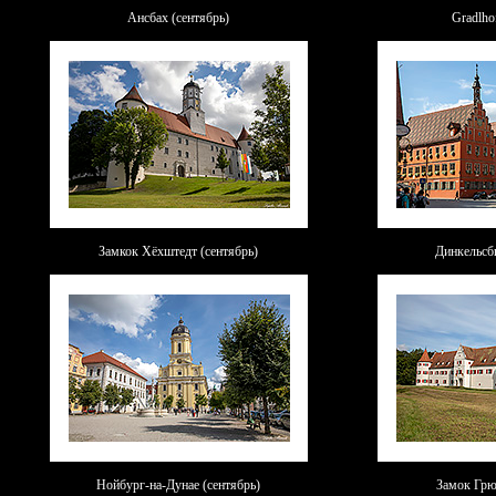
Ансбах
(сентябрь)
Gradlho
Замкок Хёхштедт (сентябрь)
Динкельсб
Нойбург-на-Дунае
(сентябрь)
Замок Грю