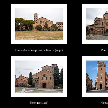
Сант - Аполлинаре - ин – Классе (март)
Равен
Болонья (март)
Ферра