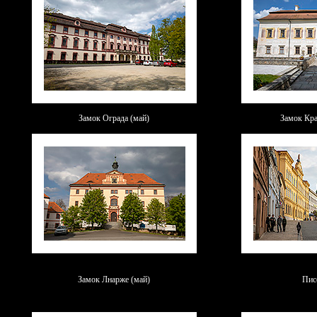
Замок Ограда (май)
Замок Кра
Замок Лнарже (май)
Пис