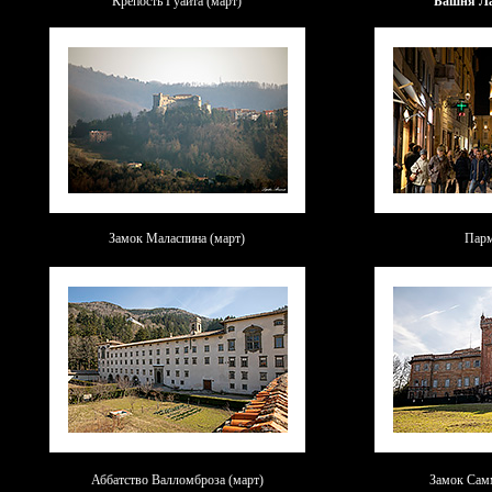
Крепость Гуаита (март)
Башня Ла
Замок Маласпина (март)
Парм
Аббатство Валломброза (март)
Замок Сам