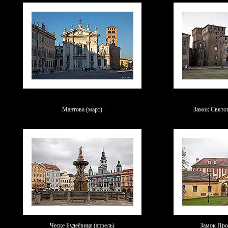
Мантова (март)
Замок Святог
Ческе Будеёвице (апрель)
Замок Про