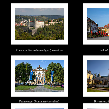
Крепость Виллибальдсбург (сентябрь)
Байройт
Резиденция Эллинген (сентябрь)
Битчьянский