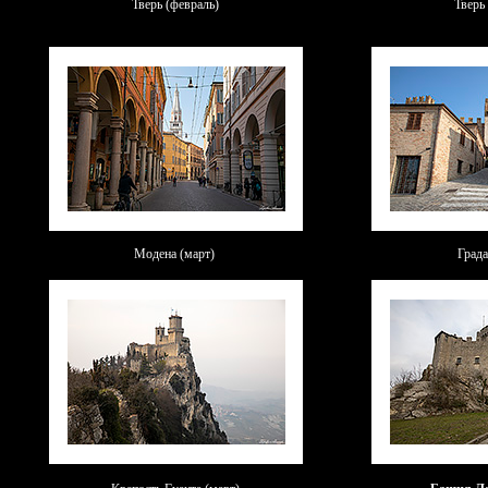
Тверь
(февраль)
Тверь
Модена (март)
Града