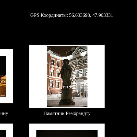
GPS Координаты: 56.633698, 47.903331
гину
Памятник
Рембрандт
у