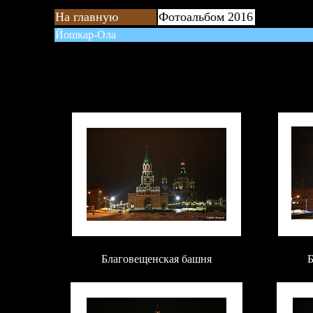
На главную
Фотоальбом 2016
Йошкар-Ола
Благовещенская башня
Б