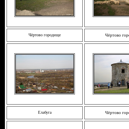
Чёртово городище
Чёртово го
Елабуга
Чёртово го