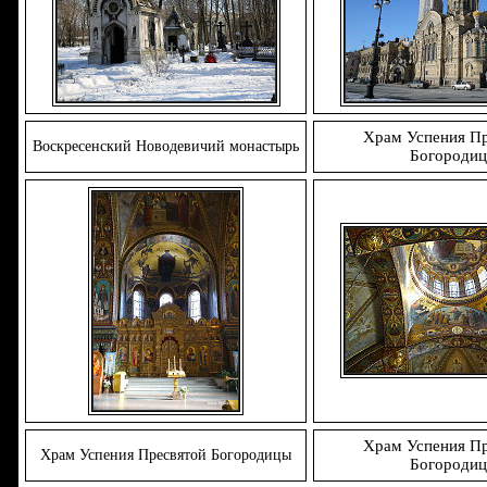
Храм Успения П
Воскресенский Новодевичий монастырь
Богороди
Храм Успения П
Храм Успения Пресвятой Богородицы
Богороди