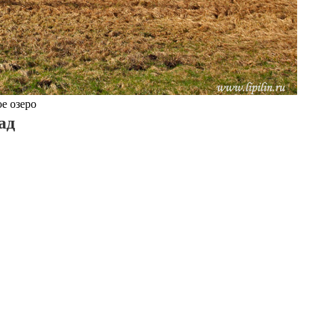
е озеро
ад