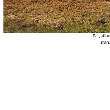
Валдайско
наз